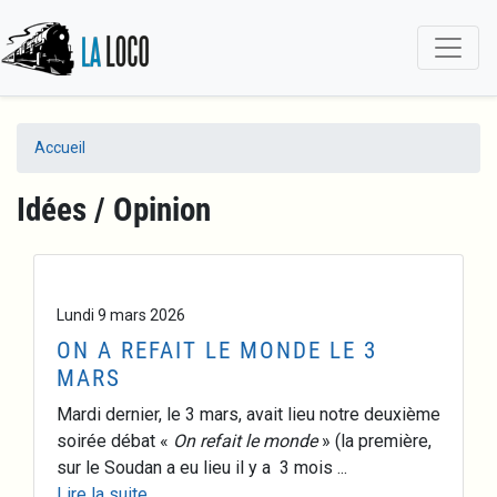
Aller
au
contenu
principal
Accueil
Idées / Opinion
Lundi 9 mars 2026
ON A REFAIT LE MONDE LE 3
MARS
Mardi dernier, le 3 mars, avait lieu notre deuxième
soirée débat «
On refait le monde
» (la première,
sur le Soudan a eu lieu il y a 3 mois ...
Lire la suite