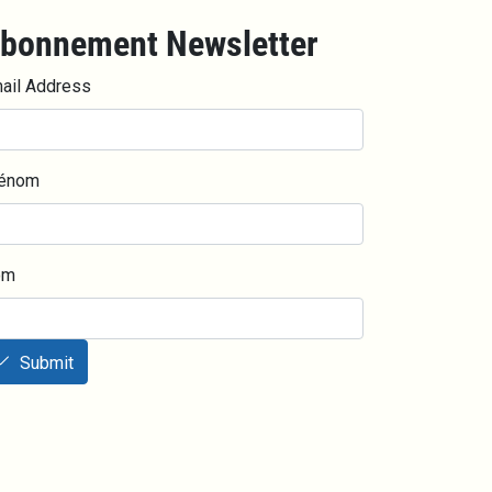
bonnement Newsletter
ail Address
énom
om
Submit